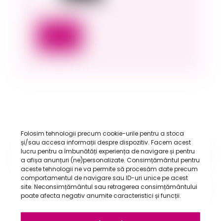
CV
Folosim tehnologii precum cookie-urile pentru a stoca
și/sau accesa informații despre dispozitiv. Facem acest
lucru pentru a îmbunătăți experiența de navigare și pentru
"Vestiarul Meu: Mai Mult Spațiu,
a afișa anunțuri (ne)personalizate. Consimțământul pentru
Mai Puțin Ghiozdan!"
aceste tehnologii ne va permite să procesăm date precum
comportamentul de navigare sau ID-uri unice pe acest
site. Neconsimțământul sau retragerea consimțământului
vestiare pentru toți școlarii pentru a
poate afecta negativ anumite caracteristici și funcții.
le oferi libertate și confort.