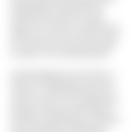
există politicieni onești și dornici de
schimbare. Mi-am promis că, dacă
Dacian se va înscrie într-un partid sau va
înființa unul, îl voi urma. Am promis acest
lucru chiar dacă, la acel moment, habar
nu aveam cu ce se mănâncă politica.
Nu regret alegerea pe care am făcut-o
atunci. Am încă speranța că fiul meu va
crește într-o altă Românie decât cea în
care am crescut eu, că va experimenta o
Românie în care poți avea încredere în
autorități, o Românie sigură, o Românie în
care nu ești batjocorit și umilit zilnic, o