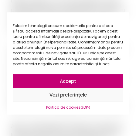
După Colectiv, mi-am dat seama că îmi
pot pierde efectiv viața ieșind la o bere cu
prietenii, iar chestia asta m-a speriat
Folosim tehnologii precum cookie-urile pentru a stoca
groaznic.
și/sau accesa informații despre dispozitiv. Facem acest
lucru pentru a îmbunătăți experiența de navigare și pentru
a afișa anunțuri (ne)personalizate. Consimțământul pentru
aceste tehnologii ne va permite să procesăm date precum
Am conștientizat că toți trebuie să facem
comportamentul de navigare sau ID-uri unice pe acest
ceva pentru a schimba felul în care se
site. Neconsimțământul sau retragerea consimțământului
poate afecta negativ anumite caracteristici și funcții.
fac lucrurile în țara asta și că un rol
decisiv îl joacă politicul. La acea dată, eu
Accept
nu aveam încredere în liderii niciunui
Vezi preferințele
partid din România, astfel încât să mă
pot înscrie cu conștiința curată în vreunul.
Politica de cookies
GDPR
Apoi a venit guvernul Cioloș. Am văzut că
lucrurile se pot face și profesionist și că