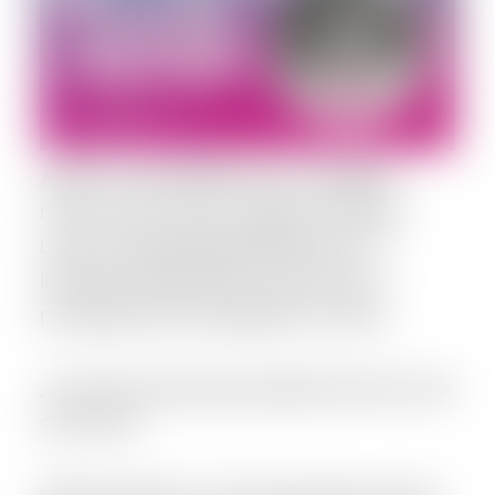
Implică-te
Astăzi, vocea REPER este a colegului
nostru, Dan Țurcan, membru în Biroul
Local al organizației
REPER Sector 4
iluminist de televiziune, tată al unui
proaspăt elev și progresist convins.
„Am făcut pasul spre politică de nervi, dar
și de frică.