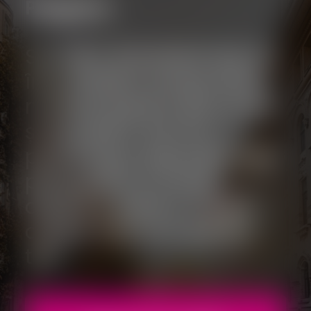
Program
Suntem entuziasmați să
împărtășim propunerile
noastre pentru București
și locuitorii săi într-o
prezentare specială. Idei
proaspete și soluții
creative pentru a face
orașul mai bun pentru
toți.