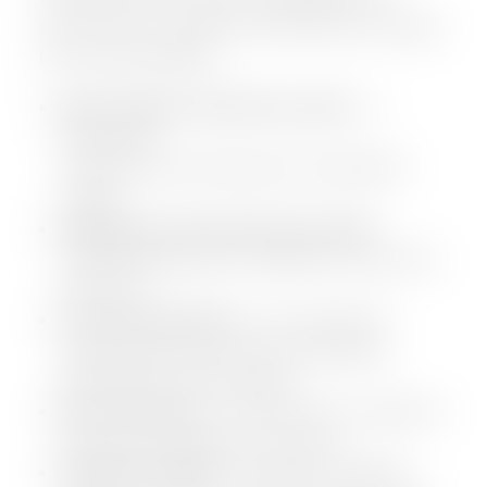
Implică-te
oferim tuturor copiilor din București acces egal
la 5 servicii esențiale:
Masă caldă și nutritivă la școală
– O
alimentație
echilibrată este vitală pentru sănătatea
copiilor.
Spații pentru dezvoltare personală
–
Facilități (săli de sport, biblioteci, terenuri de
joacă etc).
Controale medicale
– set complet de
analize gratuite, servicii stomatologice,
psihologice și oftalmologice.
Sport și mișcare
– Accesul tuturor copiilor la
practicarea regulată a unui sport
Sănătate mintală
– dezvoltăm reziliența