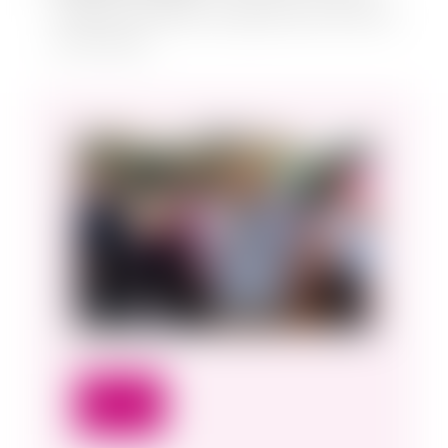
copiilor și îi învățăm să gestioneze stresul și
provocările.
CV