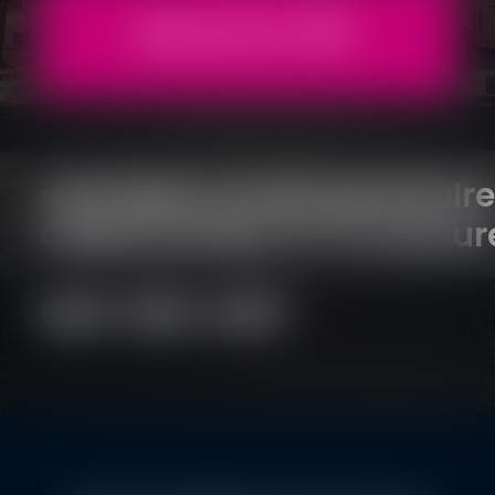
Descarca PDF
salut@bucuresti.partidulre
Calea Grivitei 73-75, Bucur
646-508-3457