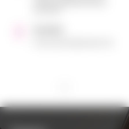
învățăm să gestioneze stresul și
provocările.
Deschidere
Acces la servicii publice pentru toți