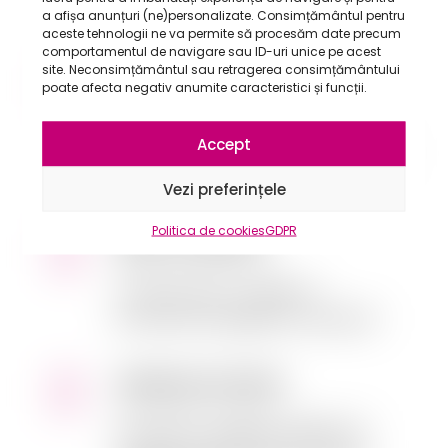
terenuri de joacă etc).
a afișa anunțuri (ne)personalizate. Consimțământul pentru
aceste tehnologii ne va permite să procesăm date precum
comportamentul de navigare sau ID-uri unice pe acest
site. Neconsimțământul sau retragerea consimțământului
Controale medicale
poate afecta negativ anumite caracteristici și funcții.
Set complet de analize gratuite,
Accept
servicii stomatologice, psihologice și
oftalmologice.
Vezi preferințele
Politica de cookies
GDPR
Sport și mișcare
Accesul tuturor copiilor la
practicarea regulată a unui sport
Sănătate mintală
Dezvoltăm reziliența copiilor și îi