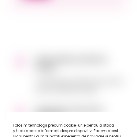
Masă caldă și nutritivă la
școală
O alimentație echilibrată este vitală
pentru sănătatea copiilor.
Spații pentru dezvoltare
personală
Folosim tehnologii precum cookie-urile pentru a stoca
și/sau accesa informații despre dispozitiv. Facem acest
Facilități (săli de sport, biblioteci,
lucru pentru a îmbunătăți experiența de navigare și pentru