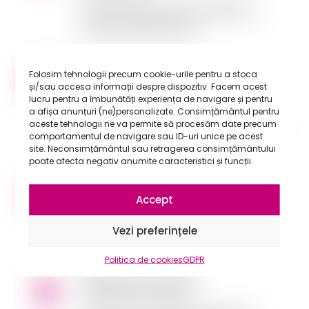
Facilități (săli de sport, biblioteci,
terenuri de joacă etc).
Controale medicale
Folosim tehnologii precum cookie-urile pentru a stoca
și/sau accesa informații despre dispozitiv. Facem acest
lucru pentru a îmbunătăți experiența de navigare și pentru
Set complet de analize gratuite,
a afișa anunțuri (ne)personalizate. Consimțământul pentru
servicii stomatologice, psihologice și
aceste tehnologii ne va permite să procesăm date precum
comportamentul de navigare sau ID-uri unice pe acest
oftalmologice.
site. Neconsimțământul sau retragerea consimțământului
poate afecta negativ anumite caracteristici și funcții.
Sport și mișcare
Accept
Accesul tuturor copiilor la
Vezi preferințele
practicarea regulată a unui sport
Politica de cookies
GDPR
Sănătate mintală