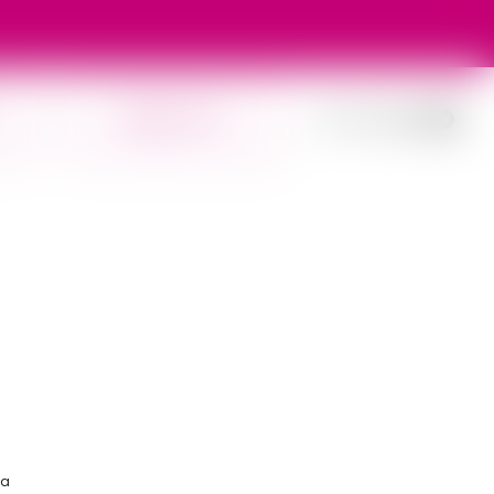
Implică-te
ța