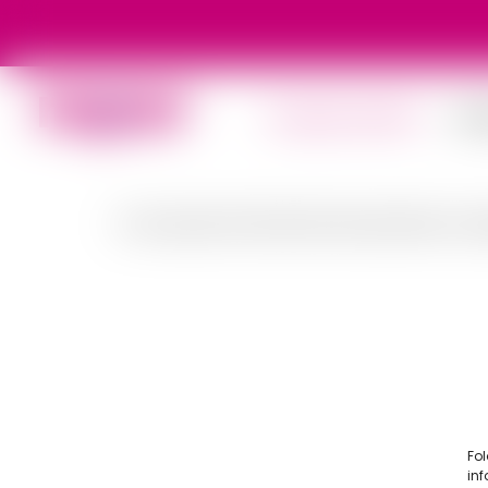
Program politic
Nou
N-am putut să încărcăm documentul.
Acce
Fol
inf