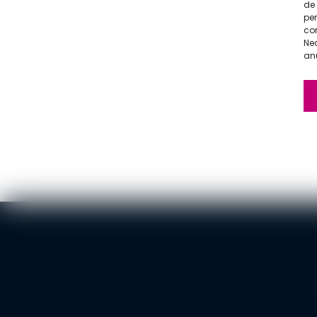
de 
pe
com
Ne
anu