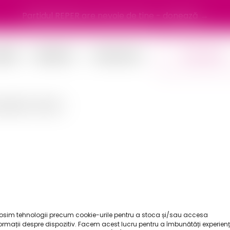
Partidul REPER are nevoie de tine - donează →
tăți
Manifest
Chestionar
Donează
sează-l de aici.
osim tehnologii precum cookie-urile pentru a stoca și/sau accesa
ormații despre dispozitiv. Facem acest lucru pentru a îmbunătăți experien