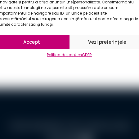
navigare și pentru a afișa anunțuri (ne)personalizate. Consimțământul
ntru aceste tehnologii ne va permite să procesăm date precum
portamentul de navigare sau ID-uri unice pe acest site.
consimțământul sau retragerea consimțământului poate afecta negativ
mite caracteristici și funcții.
Accept
Vezi preferințele
Politica de cookies
GDPR
Ⓒ 2024 Partidul REPER •
GDPR
•
Politica de cookies